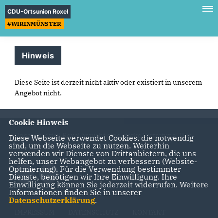
CDU-Ortsunion Roxel
#WIRINMÜNSTER
Hinweis
Diese Seite ist derzeit nicht aktiv oder existiert in unserem
Angebot nicht.
Cookie Hinweis
Unser Stadtteil Roxel braucht eine starke Vertretung! Wir
Diese Webseite verwendet Cookies, die notwendig
sind, um die Webseite zu nutzen. Weiterhin
kümmern uns darum!
verwenden wir Dienste von Drittanbietern, die uns
helfen, unser Webangebot zu verbessern (Website-
Optmierung). Für die Verwendung bestimmter
Dienste, benötigen wir Ihre Einwilligung. Ihre
Einwilligung können Sie jederzeit widerrufen. Weitere
Informationen finden Sie in unserer
Datenschutzerklärung
.
IMPRESSUM
DATENSCHUTZ
KONTAKT