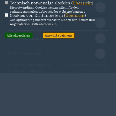
Technisch notwendige Cookies (
Übersicht
)
CDU Münster
Die notwendigen Cookies werden allein für den
ordnungsgemäßen Gebrauch der Webseite benötigt.
Cookies von Drittanbietern (
Übersicht
)
Zur Optimierung unserer Webseite binden wir Dienste und
CDU NRW
Angebote von Drittanbietern ein.
Alle akzeptieren
Auswahl speichern
CDU Deutschlands
Mitgliederbereich
@2026 CDU-Ortsunion Roxel
Realisation: Sharkness Media
Alle Rechte vorbehalten.
GmbH & Co. KG